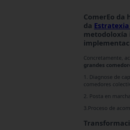
ComerEo da 
da
Estratexi
metodoloxía 
implementac
Concretamente, aco
grandes comedore
1. Diagnose de cap
comedores colectiv
2. Posta en marcha
3.Proceso de acom
Transformaci