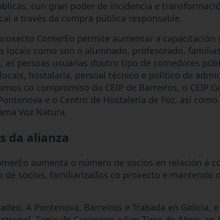
blicas, cun gran poder de incidencia e transformaci
cal a través da compra pública responsable.
proxecto ComerEo permite aumentar a capacitación e
es locais como son o alumnado, profesorado, familia
, as persoas usuarias doutro tipo de comedores públ
locais, hostalaría, persoal técnico e político de admi
tamos co compromiso do CEIP de Barreiros, o CEIP G
Pontenova e o Centro de Hostalería de Foz, así como
ama Voz Natura.
s da alianza
omerEo aumenta o número de socios en relación á co
to de socios, familiarizados co proxecto e mantendo
badeo, A Pontenova, Barreiros e Trabada en Galicia, 
stropol, Tapia de Casariego e San Tirso de Abres en 