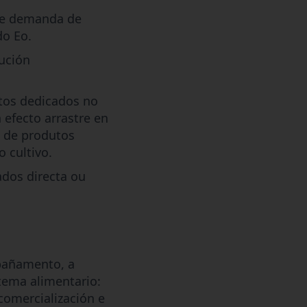
 de demanda de
do Eo.
dución
tos dedicados no
n efecto arrastre en
o de produtos
 cultivo.
ados directa ou
mpañamento, a
tema alimentario:
comercialización e