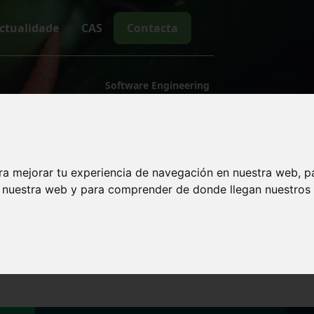
ctualidade
CAS
Contacta
Software Engineering
es na nova fase: C
da Horta á Mesa
ra mejorar tu experiencia de navegación en nuestra web, p
n nuestra web y para comprender de donde llegan nuestros v