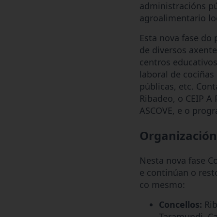
administracións pú
agroalimentario lo
Esta nova fase do 
de diversos axent
centros educativos
laboral de cociñas 
públicas, etc. Con
Ribadeo, o CEIP A 
ASCOVE, e o progr
Organización
Nesta nova fase C
e continúan o res
co mesmo:
Concellos:
Ri
Taramundi, Ca