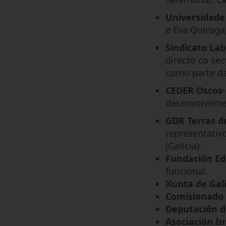
Universidade
e Eva Quiroga,
Sindicato La
directo co sec
como parte d
CEDER Oscos-
desenvolveme
GDR Terras d
representativ
(Galicia).
Fundación Ed
funcional.
Xunta de Gal
Comisionado 
Deputación d
Asociación In