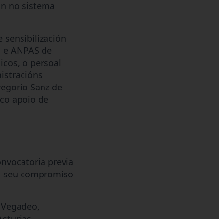
ón no sistema
 sensibilización
s e ANPAS de
icos, o persoal
nistracións
regorio Sanz de
 co apoio de
nvocatoria previa
 o seu compromiso
e Vegadeo,
Asturias.