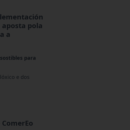
plementación
 aposta pola
ra a
sostibles para
lóxico e dos
e ComerEo