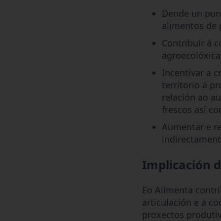
Dende un punt
alimentos de 
Contribuír á 
agroecolóxica 
Incentivar a 
territorio á p
relación ao a
frescos así c
Aumentar e ref
indirectament
Implicación d
Eo Alimenta contr
articulación e a c
proxectos produtiv