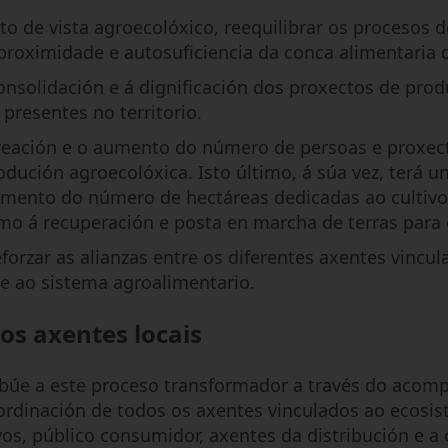
o de vista agroecolóxico, reequilibrar os procesos
proximidade e autosuficiencia da conca alimentaria 
consolidación e á dignificación dos proxectos de pro
presentes no territorio.
creación e o aumento do número de persoas e proxec
rodución agroecolóxica. Isto último, á súa vez, terá u
umento do número de hectáreas dedicadas ao cultiv
omo á recuperación e posta en marcha de terras para o
orzar as alianzas entre os diferentes axentes vincul
e ao sistema agroalimentario.
os axentes locais
ibúe a este proceso transformador a través do aco
oordinación de todos os axentes vinculados ao ecosis
os, público consumidor, axentes da distribución e a 