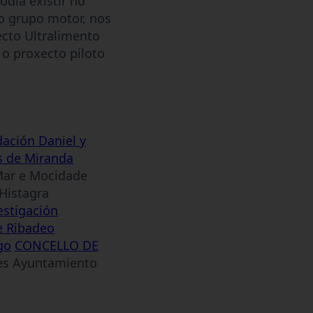
odía existir no
no grupo motor, nos
ecto Ultralimento
o proxecto piloto
ación Daniel y
s de Miranda
Mar e Mocidade
istagra
estigación
e Ribadeo
go
CONCELLO DE
s Ayuntamiento