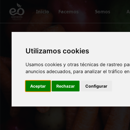
Inicio
Facemos
Somos
A
Eo A
Utilizamos cookies
Usamos cookies y otras técnicas de rastreo pa
anuncios adecuados, para analizar el tráfico e
"AL
Aceptar
Rechazar
Configurar
AGROE