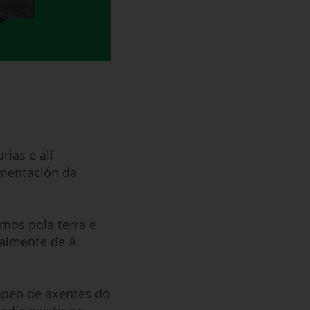
ias e alí
ementación da
mos pola terra e
ialmente de A
apeo de axentes do