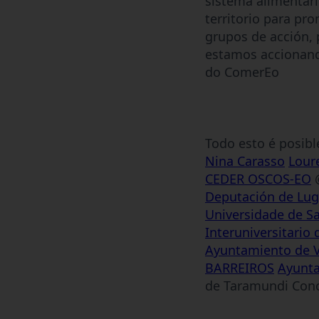
sistema alimentari
territorio para pr
grupos de acción, 
estamos accionand
do ComerEo
Todo esto é posibl
Nina Carasso
Lour
CEDER OSCOS-EO
@
Deputación de Lu
Universidade de S
Interuniversitario 
Ayuntamiento de V
BARREIROS
Ayunta
de Taramundi Conc