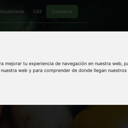
ctualidade
CAS
Contacta
Software Engineering
limenta no Centro 
Murias de Ribadeo
ra mejorar tu experiencia de navegación en nuestra web, p
n nuestra web y para comprender de donde llegan nuestros v
IMENTANDO UN FU
COLÓXICO DA CO