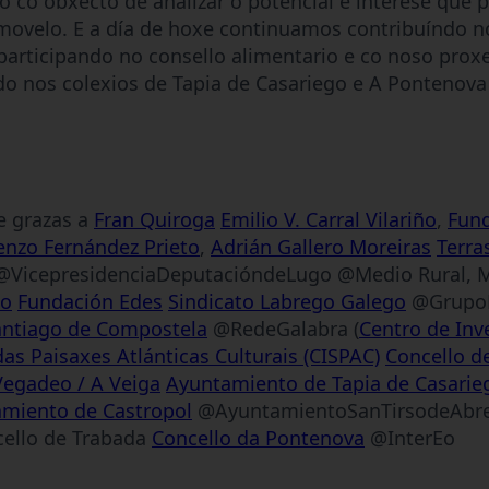
o co obxecto de analizar o potencial e interese que p
omovelo. E a día de hoxe continuamos contribuíndo 
participando no consello alimentario e co noso prox
o nos colexios de Tapia de Casariego e A Pontenova 
e grazas a
Fran Quiroga
Emilio V. Carral Vilariño
,
Fund
enzo Fernández Prieto
,
Adrián Gallero Moreiras
Terra
VicepresidenciaDeputacióndeLugo @Medio Rural, 
go
Fundación Edes
Sindicato Labrego Galego
@GrupoH
antiago de Compostela
@RedeGalabra (
Centro de Inv
das Paisaxes Atlánticas Culturais (CISPAC)
Concello d
egadeo / A Veiga
Ayuntamiento de Tapia de Casarie
miento de Castropol
@AyuntamientoSanTirsodeAbre
ello de Trabada
Concello da Pontenova
@InterEo