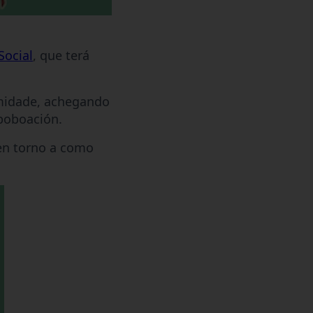
Social
, que terá
imidade, achegando
poboación.
en torno a como