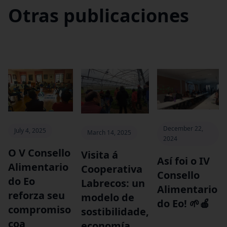
Otras publicaciones
December 22,
July 4, 2025
March 14, 2025
2024
O V Consello
Visita á
‍Así foi o IV
Alimentario
Cooperativa
Consello
do Eo
Labrecos: un
Alimentario
reforza seu
modelo de
do Eo! 🌱🍎
compromiso
sostibilidade,
coa
economía